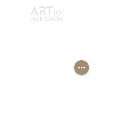
最新消息
賦黑煥髮
服務方案
ART101
夥伴招募
教育學院