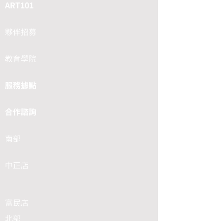
ART101
夥伴招募
教育學院
服務據點
合作諮詢
南部
中正店
富民店
北部