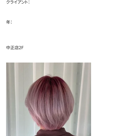
クライアント：
年：
中正店2F