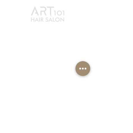
最新消息
賦黑煥髮
服務方案
ART101
夥伴招募
教育學院