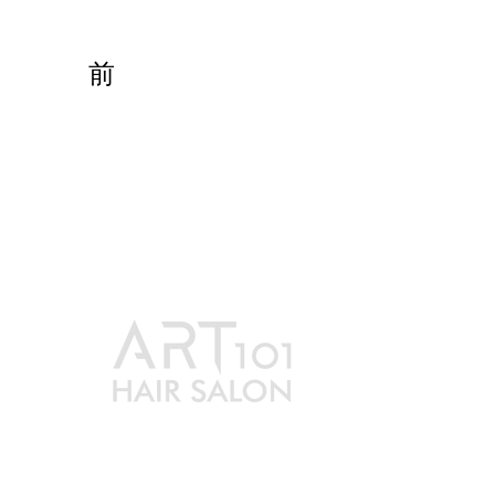
前
最新消息
賦黑煥髮
服務方案
作品集