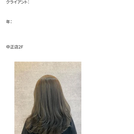
クライアント：
年：
中正店2F