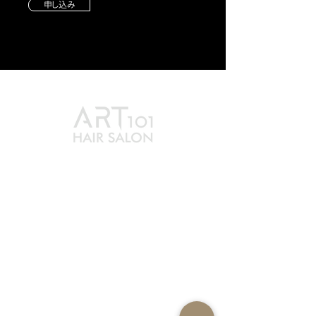
申し込み
最新消息
賦黑煥髮
服務方案
ART101