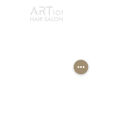
最新消息
賦黑煥髮
服務方案
ART101
夥伴招募
教育學院