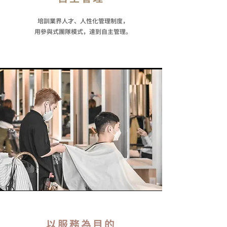
培訓業界人才、 人性化管理制度，
用參與式團隊模式， 達到自主管理。
以服務為目的