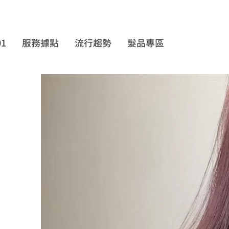
01
服務據點
流行趨勢
髮品專區